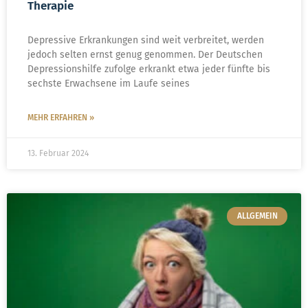
Therapie
Depressive Erkrankungen sind weit verbreitet, werden
jedoch selten ernst genug genommen. Der Deutschen
Depressionshilfe zufolge erkrankt etwa jeder fünfte bis
sechste Erwachsene im Laufe seines
MEHR ERFAHREN »
13. Februar 2024
ALLGEMEIN