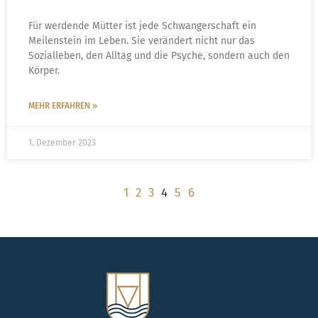
Für werdende Mütter ist jede Schwangerschaft ein
Meilenstein im Leben. Sie verändert nicht nur das
Sozialleben, den Alltag und die Psyche, sondern auch den
Körper.
MEHR ERFAHREN »
1. Dezember 2023
1
2
3
4
5
6